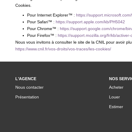
Cookies.
Pour Internet Explorer™ :
https://support.microsoft.co
Pour Safari™ :
https://support.apple.com/kb/PH5042
Pour Chrome™ :
https://support.google.com/chrome/b
Pour Firefox™ :
https://support.mozilla.org/fr/kb/activer
Nous vous invitons à consulter le site de la CNIL pour avoir p
https://www.cnil.fr/vos-droits/vos-traces/les-cookies/
L'AGENCE
NOS SERVI
Nous contacter
Acheter
Présentation
Louer
Estimer