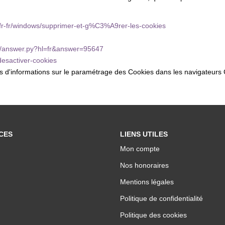
m/fr-fr/windows/supprimer-et-g%C3%A9rer-les-cookies
in/answer.py?hl=fr&answer=95647
-desactiver-cookies
lus d'informations sur le paramétrage des Cookies dans les navigateurs 
CES
LIENS UTILES
Mon compte
Nos honoraires
Mentions légales
Politique de confidentialité
Politique des cookies