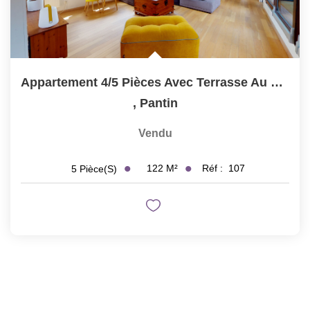
Appartement 4/5 Pièces Avec Terrasse Au Bord Du Canal De...
,
Pantin
Vendu
122
M²
Réf :
107
5
Pièce(s)