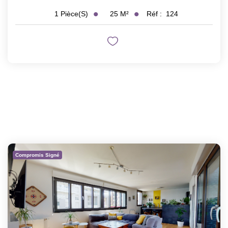
25
M²
Réf :
124
1
Pièce(s)
Compromis Signé