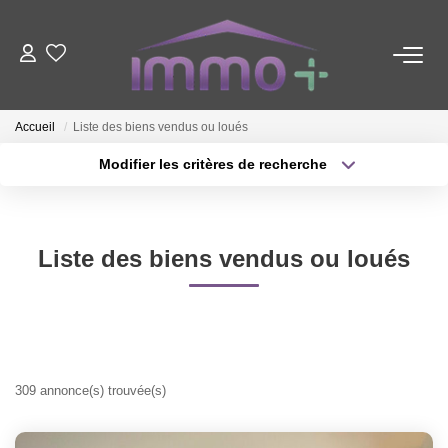
ACHETER
Accueil
Liste des biens vendus ou loués
LOUER
Modifier les critères de recherche
Localisation
Type de transaction
Surface min
FAIRE GÉRER
Type de bien
Liste des biens vendus ou loués
Plus de critères
Budget max
ESTIMER
Créer une alerte
NOTRE AGENCE
Nous Contacter
309 annonce(s) trouvée(s)
Qui Sommes-Nous ?
Nos Valeurs