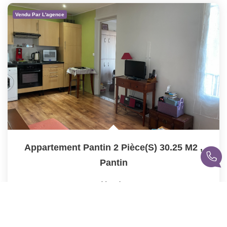
Vendu Par L'agence
Appartement Pantin 2 Pièce(s) 30.25 M2
,
Pantin
Vendu
30
M²
Réf :
39
2
Pièce(s)