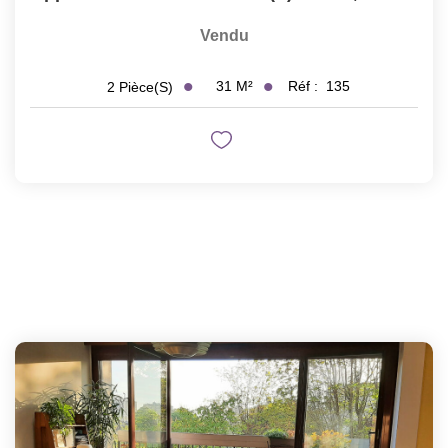
Vendu
31
M²
Réf :
135
2
Pièce(s)