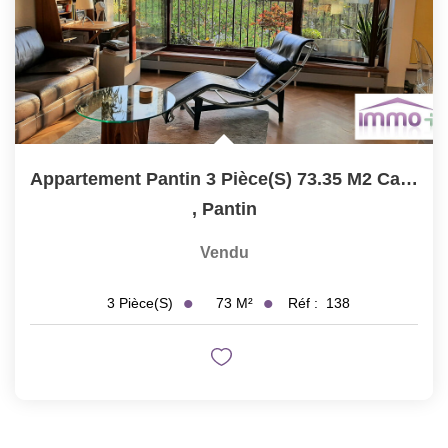
Appartement Pantin 3 Pièce(s) 73.35 M2 Cave , Box
,
Pantin
Vendu
73
M²
Réf :
138
3
Pièce(s)