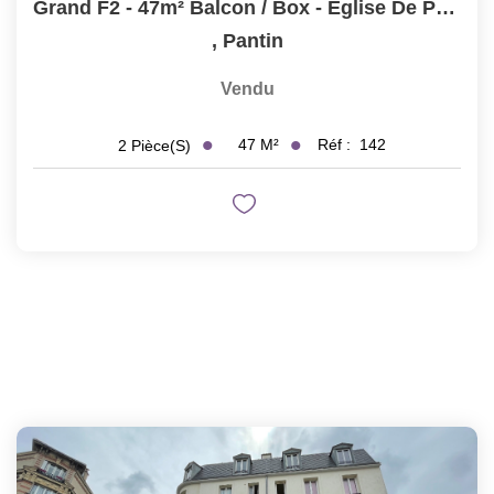
Grand F2 - 47m² Balcon / Box - Eglise De Pantin
,
Pantin
Vendu
47
M²
Réf :
142
2
Pièce(s)