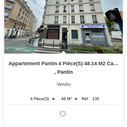
Appartement Pantin 4 Pièce(s) 48.14 M2 Carrez 55.9m² Au Sol
,
Pantin
Vendu
48
M²
Réf :
130
4
Pièce(s)