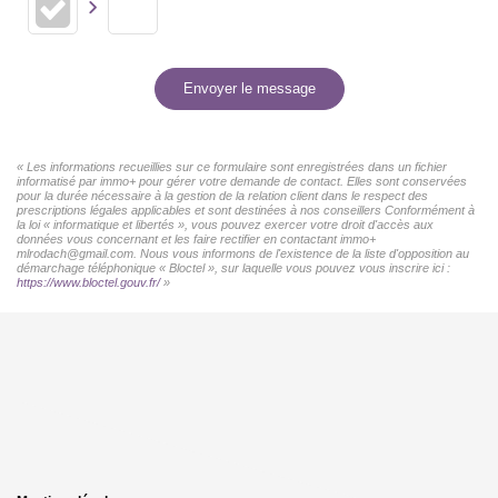
Envoyer le message
« Les informations recueillies sur ce formulaire sont enregistrées dans un fichier
informatisé par immo+ pour gérer votre demande de contact. Elles sont conservées
pour la durée nécessaire à la gestion de la relation client dans le respect des
prescriptions légales applicables et sont destinées à nos conseillers Conformément à
la loi « informatique et libertés », vous pouvez exercer votre droit d'accès aux
données vous concernant et les faire rectifier en contactant immo+
mlrodach@gmail.com. Nous vous informons de l'existence de la liste d'opposition au
démarchage téléphonique « Bloctel », sur laquelle vous pouvez vous inscrire ici :
https://www.bloctel.gouv.fr/
»