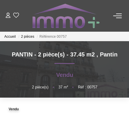
ACHETER
Accueil
2 pièces
Référence 00757
LOUER
PANTIN - 2 pièce(s) - 37.45 m2
,
Pantin
FAIRE GÉRER
Vendu
ESTIMER
2
pièce(s)
•
37
m²
•
Réf : 00757
NOTRE AGENCE
Vendu
Nous Contacter
Qui Sommes-Nous ?