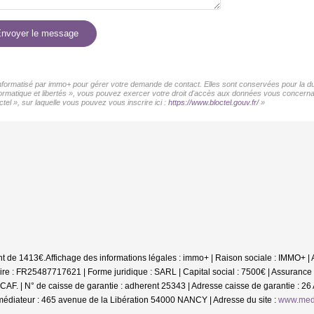
nvoyer le message
 informatisé par immo+ pour gérer votre demande de contact. Elles sont conservées pour la dur
informatique et libertés », vous pouvez exercer votre droit d'accès aux données vous concer
tel », sur laquelle vous pouvez vous inscrire ici :
https://www.bloctel.gouv.fr/
»
nt de 1413€.
Affichage des informations légales : immo+ | Raison sociale : IMMO+
e : FR25487717621 | Forme juridique : SARL | Capital social : 7500€ | Assurance
CAF. | N° de caisse de garantie : adherent 25343 | Adresse caisse de garantie : 26
iateur : 465 avenue de la Libération 54000 NANCY | Adresse du site :
www.medi