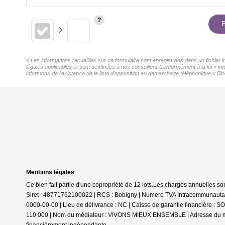
E
« Les informations recueillies sur ce formulaire sont enregistrées dans un fichier
légales applicables et sont destinées à nos conseillers Conformément à la loi « 
informons de l'existence de la liste d'opposition au démarchage téléphonique « Bloc
Mentions légales
Ce bien fait partie d'une copropriété de 12 lots.Les charges annuelles so
Siret : 48771762100022 | RCS : Bobigny | Numero TVA Intracommunautair
0000-00-00 | Lieu de délivrance : NC | Caisse de garantie financière : SO
110 000 | Nom du médiateur : VIVONS MIEUX ENSEMBLE | Adresse du méd