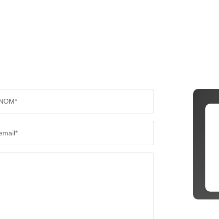
NOM*
email*