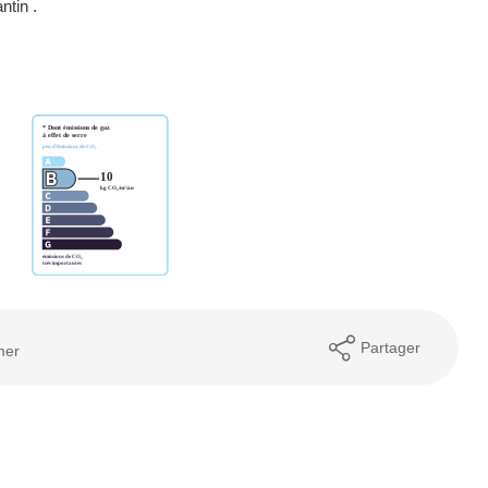
tin .
Partager
mer