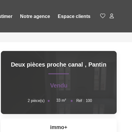
stimer
Notre agence
Espace clients
Deux pièces proche canal
,
Pantin
Vendu
33
m²
2
pièce(s)
Réf :
100
immo+