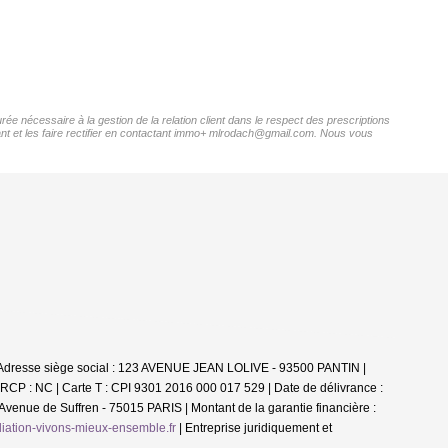
ée nécessaire à la gestion de la relation client dans le respect des prescriptions
nant et les faire rectifier en contactant immo+ mlrodach@gmail.com. Nous vous
 | Adresse siège social : 123 AVENUE JEAN LOLIVE - 93500 PANTIN |
 RCP : NC |
Carte T : CPI 9301 2016 000 017 529 | Date de délivrance :
 Avenue de Suffren - 75015 PARIS | Montant de la garantie financière :
ation-vivons-mieux-ensemble.fr
|
Entreprise juridiquement et