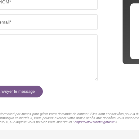
NOM*
email*
nvoyer le message
 informatisé par immo+ pour gérer votre demande de contact. Elles sont conservées pour la dur
informatique et libertés », vous pouvez exercer votre droit d'accès aux données vous concer
tel », sur laquelle vous pouvez vous inscrire ici :
https://www.bloctel.gouv.fr/
»