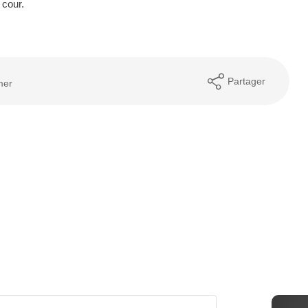
 cour.
Partager
mer