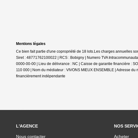
Mentions légales
Ce bien fait partie d'une copropriété de 18 lots.Les charges annuelles so
Siret : 48771762100022 | RCS : Bobigny | Numero TVA Intracommunautair
0000-00-00 | Lieu de délivrance : NC | Caisse de garantie financière : SO
110 000 | Nom du médiateur : VIVONS MIEUX ENSEMBLE | Adresse du méd
financièrement indépendante
L'AGENCE
NOS SERVI
Nous contacter
Acheter