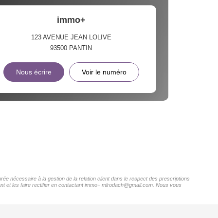
immo+
123 AVENUE JEAN LOLIVE
93500
PANTIN
Nous écrire
Voir le numéro
ée nécessaire à la gestion de la relation client dans le respect des prescriptions
nant et les faire rectifier en contactant immo+ mlrodach@gmail.com. Nous vous