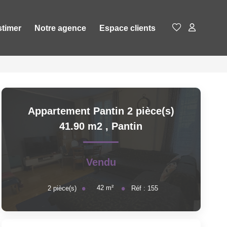
stimer
Notre agence
Espace clients
Appartement Pantin 2 pièce(s)
41.90 m2
,
Pantin
Vendu
42
m²
2
pièce(s)
Réf :
155