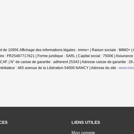
nt de 1095€.
Affichage des informations légales : immo+ | Raison sociale : IMMO+
e : FR25487717621 | Forme juridique : SARL | Capital social : 7500€ | Assurance
CAF. | N° de caisse de garantie : adherent 25343 | Adresse caisse de garantie : 26
iateur : 465 avenue de la Libération 54000 NANCY | Adresse du site :
www.medi
CES
LIENS UTILES
Mon compte