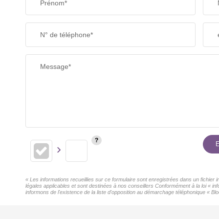
Prénom*
N° de téléphone*
Message*
E
« Les informations recueillies sur ce formulaire sont enregistrées dans un fichier
légales applicables et sont destinées à nos conseillers Conformément à la loi « 
informons de l'existence de la liste d'opposition au démarchage téléphonique « Bloc