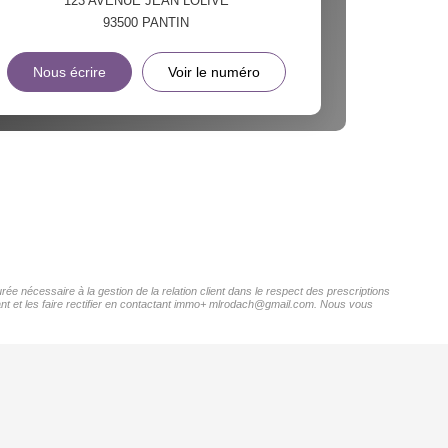
123 AVENUE JEAN LOLIVE
93500
PANTIN
Nous écrire
Voir le numéro
ée nécessaire à la gestion de la relation client dans le respect des prescriptions
nant et les faire rectifier en contactant immo+ mlrodach@gmail.com. Nous vous