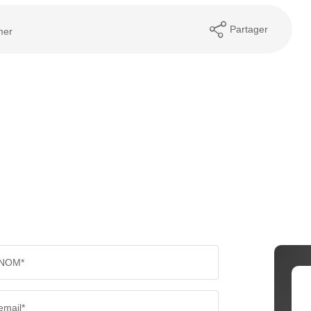
Partager
mer
NOM*
email*