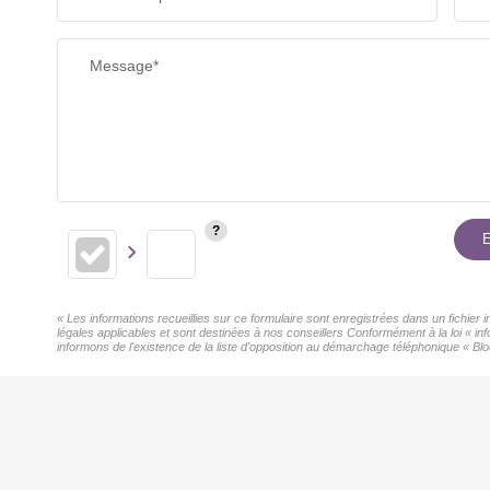
Message*
E
« Les informations recueillies sur ce formulaire sont enregistrées dans un fichier
légales applicables et sont destinées à nos conseillers Conformément à la loi « 
informons de l'existence de la liste d'opposition au démarchage téléphonique « Bloc