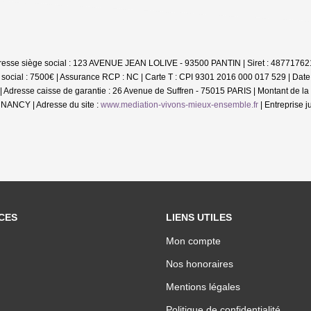
 Adresse siège social : 123 AVENUE JEAN LOLIVE - 93500 PANTIN | Siret : 487717
social : 7500€ | Assurance RCP : NC |
Carte T : CPI 9301 2016 000 017 529 | Date 
3 | Adresse caisse de garantie : 26 Avenue de Suffren - 75015 PARIS | Montant de 
 NANCY | Adresse du site :
www.mediation-vivons-mieux-ensemble.fr
|
Entreprise 
CES
LIENS UTILES
Mon compte
Nos honoraires
Mentions légales
Politique de confidentialité