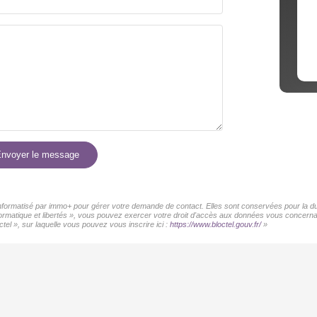
nvoyer le message
 informatisé par immo+ pour gérer votre demande de contact. Elles sont conservées pour la dur
informatique et libertés », vous pouvez exercer votre droit d'accès aux données vous concer
tel », sur laquelle vous pouvez vous inscrire ici :
https://www.bloctel.gouv.fr/
»