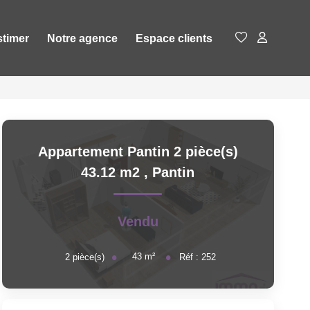
stimer
Notre agence
Espace clients
Appartement Pantin 2 pièce(s)
43.12 m2
,
Pantin
Vendu
43
m²
2
pièce(s)
Réf :
252