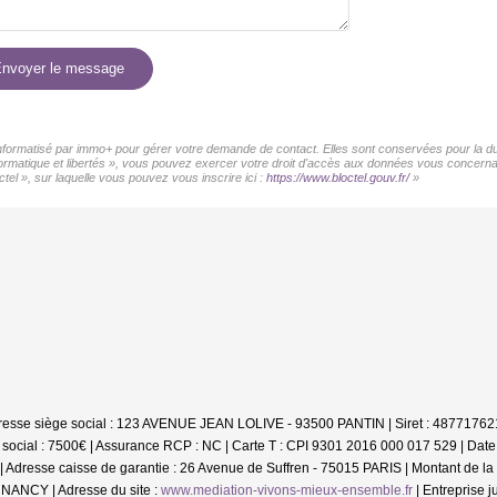
nvoyer le message
 informatisé par immo+ pour gérer votre demande de contact. Elles sont conservées pour la dur
informatique et libertés », vous pouvez exercer votre droit d'accès aux données vous concer
tel », sur laquelle vous pouvez vous inscrire ici :
https://www.bloctel.gouv.fr/
»
 Adresse siège social : 123 AVENUE JEAN LOLIVE - 93500 PANTIN | Siret : 487717
social : 7500€ | Assurance RCP : NC |
Carte T : CPI 9301 2016 000 017 529 | Date 
3 | Adresse caisse de garantie : 26 Avenue de Suffren - 75015 PARIS | Montant de 
 NANCY | Adresse du site :
www.mediation-vivons-mieux-ensemble.fr
|
Entreprise 