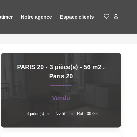
stimer
Notre agence
Espace clients
PARIS 20 - 3 pièce(s) - 56 m2
,
Paris 20
Vendu
56
m²
3
pièce(s)
Réf :
00723