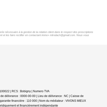
ée nécessaire à la gestion de la relation client dans le respect des prescriptions
nant et les faire rectifier en contactant immo+ mlrodach@gmail.com. Nous vous
62100022 | RCS : Bobigny | Numero TVA
de délivrance : 0000-00-00 | Lieu de délivrance : NC | Caisse de
la garantie financière : 110 000 | Nom du médiateur : VIVONS MIEUX
juridiquement et financièrement indépendante