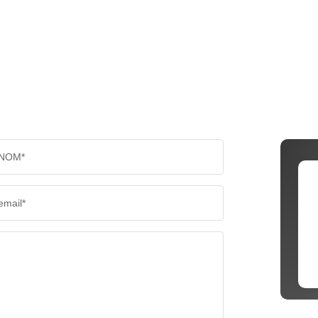
NOM*
email*