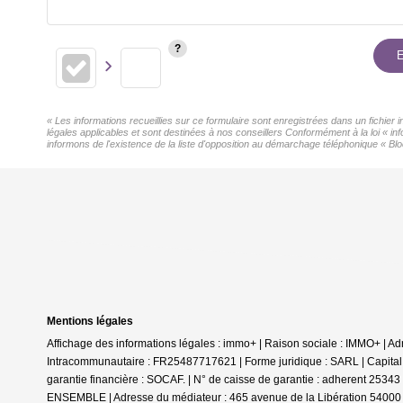
E
« Les informations recueillies sur ce formulaire sont enregistrées dans un fichier
légales applicables et sont destinées à nos conseillers Conformément à la loi « 
informons de l'existence de la liste d'opposition au démarchage téléphonique « Bloc
Mentions légales
Affichage des informations légales : immo+ | Raison sociale : IMMO+ |
Intracommunautaire : FR25487717621 | Forme juridique : SARL | Capital 
garantie financière : SOCAF. | N° de caisse de garantie : adherent 2534
ENSEMBLE | Adresse du médiateur : 465 avenue de la Libération 54000