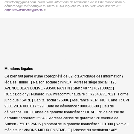
mlrodach@gmail.com. Nous vous informons de l'existence de la liste d'opposition au
démarchage téléphonique « Bloctel », sur laquelle vous pouvez vous inscrire ici :
https://www.bloctel.gouv.fr/
»
Mentions légales
Ce bien fait partie d'une copropriété de 62 lots.Affichage des informations
légales : immo+ | Raison sociale : IMMO+ | Adresse siège social : 123
AVENUE JEAN LOLIVE - 93500 PANTIN | Siret : 48771762100022 |
RCS : Bobigny | Numero TVA Intracommunautaire : FR25487717621 | Forme
juridique : SARL | Capital social : 7500€ | Assurance RCP : NC |
Carte T : CPI
9301 2016 000 017 529 | Date de délivrance : 0000-00-00 | Lieu de
délivrance : NC | Caisse de garantie financière : SOCAF. | N° de caisse de
garantie : adherent 25343 | Adresse caisse de garantie : 26 Avenue de
Suffren - 75015 PARIS | Montant de la garantie financière : 110 000 | Nom du
médiateur : VIVONS MIEUX ENSEMBLE | Adresse du médiateur : 465