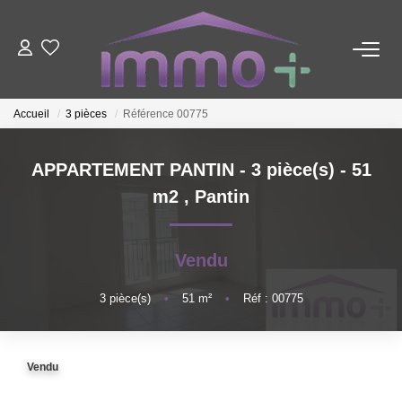
ACHETER
Accueil
3 pièces
Référence 00775
LOUER
APPARTEMENT PANTIN - 3 pièce(s) - 51
m2
,
Pantin
FAIRE GÉRER
ESTIMER
Vendu
3
pièce(s)
•
51
m²
•
Réf : 00775
NOTRE AGENCE
Nous Contacter
Vendu
Qui Sommes-Nous ?