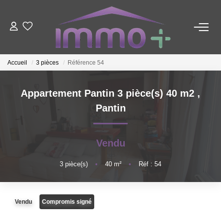
ACHETER
Accueil
3 pièces
Référence 54
LOUER
Appartement Pantin 3 pièce(s) 40 m2
,
Pantin
FAIRE GÉRER
ESTIMER
Vendu
3
pièce(s)
•
40
m²
•
Réf : 54
NOTRE AGENCE
Nous Contacter
Vendu
Compromis signé
Qui Sommes-Nous ?