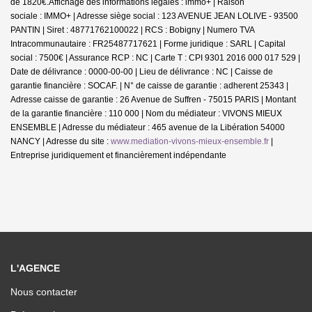
de 1820€.
Affichage des informations légales : immo+ | Raison
sociale : IMMO+ | Adresse siège social : 123 AVENUE JEAN LOLIVE - 93500
PANTIN | Siret : 48771762100022 | RCS : Bobigny | Numero TVA
Intracommunautaire : FR25487717621 | Forme juridique : SARL | Capital
social : 7500€ | Assurance RCP : NC |
Carte T : CPI 9301 2016 000 017 529 |
Date de délivrance : 0000-00-00 | Lieu de délivrance : NC | Caisse de
garantie financière : SOCAF. | N° de caisse de garantie : adherent 25343 |
Adresse caisse de garantie : 26 Avenue de Suffren - 75015 PARIS | Montant
de la garantie financière : 110 000 | Nom du médiateur : VIVONS MIEUX
ENSEMBLE | Adresse du médiateur : 465 avenue de la Libération 54000
NANCY | Adresse du site :
www.mediation-vivons-mieux-ensemble.fr
|
Entreprise juridiquement et financièrement indépendante
L'AGENCE
Nous contacter