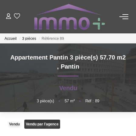
ACHETER
Accueil
3 pièces
Référence 89
LOUER
Appartement Pantin 3 pièce(s) 57.70 m2
,
Pantin
FAIRE GÉRER
ESTIMER
Vendu
3
pièce(s)
•
57
m²
•
Réf : 89
NOTRE AGENCE
Nous Contacter
Vendu
Vendu par l'agence
Qui Sommes-Nous ?