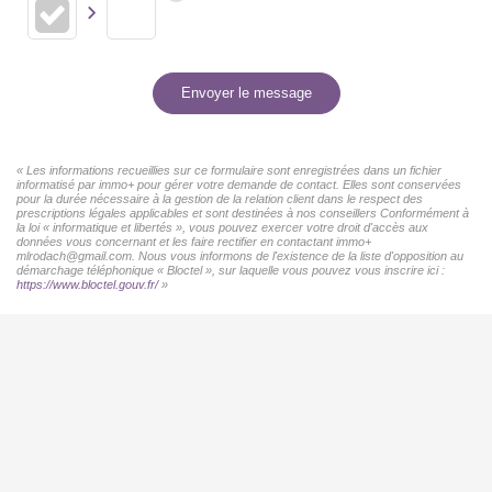
Envoyer le message
« Les informations recueillies sur ce formulaire sont enregistrées dans un fichier
informatisé par immo+ pour gérer votre demande de contact. Elles sont conservées
pour la durée nécessaire à la gestion de la relation client dans le respect des
prescriptions légales applicables et sont destinées à nos conseillers Conformément à
la loi « informatique et libertés », vous pouvez exercer votre droit d'accès aux
données vous concernant et les faire rectifier en contactant immo+
mlrodach@gmail.com. Nous vous informons de l'existence de la liste d'opposition au
démarchage téléphonique « Bloctel », sur laquelle vous pouvez vous inscrire ici :
https://www.bloctel.gouv.fr/
»