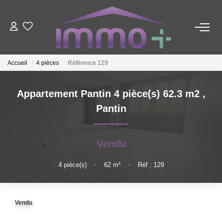
ACHETER
Accueil
4 pièces
Référence 129
LOUER
Appartement Pantin 4 pièce(s) 62.3 m2
,
Pantin
FAIRE GÉRER
ESTIMER
Vendu
4
pièce(s)
•
62
m²
•
Réf : 129
NOTRE AGENCE
Nous Contacter
Vendu
Qui Sommes-Nous ?