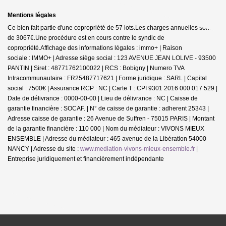
Mentions légales
Ce bien fait partie d'une copropriété de 57 lots.Les charges annuelles sont
de 3067€.
Une procédure est en cours contre le syndic de
copropriété.
Affichage des informations légales : immo+ | Raison
sociale : IMMO+ | Adresse siège social : 123 AVENUE JEAN LOLIVE - 93500
PANTIN | Siret : 48771762100022 | RCS : Bobigny | Numero TVA
Intracommunautaire : FR25487717621 | Forme juridique : SARL | Capital
social : 7500€ | Assurance RCP : NC |
Carte T : CPI 9301 2016 000 017 529 |
Date de délivrance : 0000-00-00 | Lieu de délivrance : NC | Caisse de
garantie financière : SOCAF. | N° de caisse de garantie : adherent 25343 |
Adresse caisse de garantie : 26 Avenue de Suffren - 75015 PARIS | Montant
de la garantie financière : 110 000 | Nom du médiateur : VIVONS MIEUX
ENSEMBLE | Adresse du médiateur : 465 avenue de la Libération 54000
NANCY | Adresse du site :
www.mediation-vivons-mieux-ensemble.fr
|
Entreprise juridiquement et financièrement indépendante