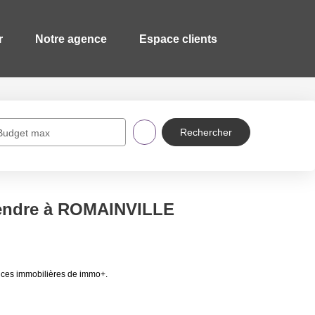
r
Notre agence
Espace clients
Budget max
vendre à ROMAINVILLE
nces immobilières de immo+.