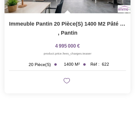
Immeuble Pantin 20 Pièce(s) 1400 M2 Pâté De Maison
,
Pantin
4 995 000 €
product.price.fees_charges.teaser
1400
M²
Réf :
622
20
Pièce(s)