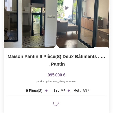
Maison Pantin 9 Pièce(s) Deux Bâtiments . 195M² TOTAL...
,
Pantin
995 000 €
product.price.fees_charges.teaser
195
M²
Réf :
597
9
Pièce(s)