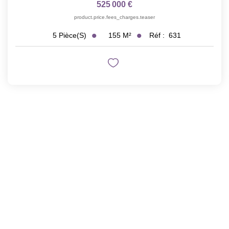
525 000 €
product.price.fees_charges.teaser
155
M²
Réf :
631
5
Pièce(s)