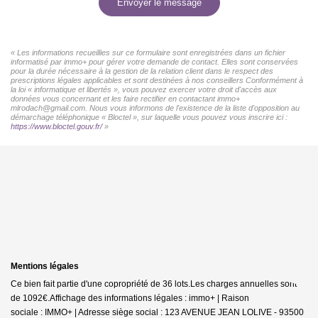
Envoyer le message
« Les informations recueillies sur ce formulaire sont enregistrées dans un fichier
informatisé par immo+ pour gérer votre demande de contact. Elles sont conservées
pour la durée nécessaire à la gestion de la relation client dans le respect des
prescriptions légales applicables et sont destinées à nos conseillers Conformément à
la loi « informatique et libertés », vous pouvez exercer votre droit d'accès aux
données vous concernant et les faire rectifier en contactant immo+
mlrodach@gmail.com. Nous vous informons de l'existence de la liste d'opposition au
démarchage téléphonique « Bloctel », sur laquelle vous pouvez vous inscrire ici :
https://www.bloctel.gouv.fr/
»
Mentions légales
Ce bien fait partie d'une copropriété de 36 lots.Les charges annuelles sont
de 1092€.
Affichage des informations légales : immo+ | Raison
sociale : IMMO+ | Adresse siège social : 123 AVENUE JEAN LOLIVE - 93500