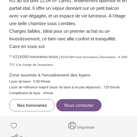
m2 au sol dont 22.04 m² carrez, entièrement optimisé et en
parfait état. Il offre un séjour donnant sur un petit balcon
avec vue dégagée, et un espace de vie lumineux. A l'étage
une belle chambre sous combles.
Charges faibles. Idéal pour un premier achat ou un
investissement, ce bien rare allie confort et tranquillité.
Cave en sous-sol
** €219 000
honoraires inclus
|
|
€210 000
hors honoraires
Honoraires : 4.29%
TTC à la charge de l'acquéreur
Zone soumise à l'encadrement des loyers
Loyer de base :
0.00
€/mois
Loyer de référence majoré (loyer de base à ne pas dépasser) :
720
€/mois
Complément de loyer :
€/mois
Nos honoraires
Nous contacter
Imprimer