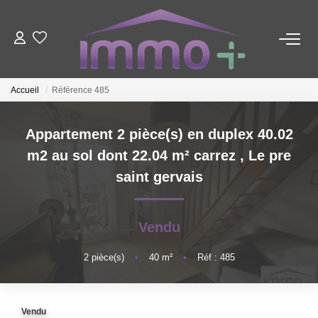
ACHETER
Accueil
Référence 485
LOUER
Appartement 2 pièce(s) en duplex 40.02
m2 au sol dont 22.04 m² carrez
,
Le pre
FAIRE GÉRER
saint gervais
ESTIMER
Vendu
NOTRE AGENCE
2
pièce(s)
•
40
m²
•
Réf : 485
Nous Contacter
Qui Sommes-Nous ?
Vendu