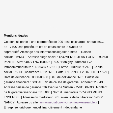
Mentions légales
Ce bien fait partie d'une copropriété de 200 lots.Les charges annuelles sont
de 1770€.
Une procédure est en cours contre le syndic de
copropriété.
Affichage des informations légales : immo+ | Raison
sociale : IMMO+ | Adresse siège social : 123 AVENUE JEAN LOLIVE - 93500
PANTIN | Siret : 48771762100022 | RCS : Bobigny | Numero TVA
Intracommunautaire : FR25487717621 | Forme juridique : SARL | Capital
social : 7500€ | Assurance RCP : NC |
Carte T : CPI 9301 2016 000 017 529 |
Date de délivrance : 0000-00-00 | Lieu de délivrance : NC | Caisse de
garantie financière : SOCAF. | N° de caisse de garantie : adherent 25343 |
Adresse caisse de garantie : 26 Avenue de Suffren - 75015 PARIS | Montant
de la garantie financière : 110 000 | Nom du médiateur : VIVONS MIEUX
ENSEMBLE | Adresse du médiateur : 465 avenue de la Libération 54000
NANCY | Adresse du site :
www.mediation-vivons-mieux-ensemble.fr
|
Entreprise juridiquement et financièrement indépendante