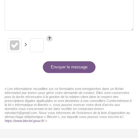
Envoyer le message
« Les informations recueillies sur ce formulaire sont enregistrées dans un fichier
informatisé par immo+ pour gérer votre demande de contact. Elles sont conservées
pour la durée nécessaire à la gestion de la relation client dans le respect des
prescriptions légales applicables et sont destinées à nos conseillers Conformément à
la loi « informatique et libertés », vous pouvez exercer votre droit d'accès aux
données vous concernant et les faire rectifier en contactant immo+
mlrodach@gmail.com. Nous vous informons de l'existence de la liste d'opposition au
démarchage téléphonique « Bloctel », sur laquelle vous pouvez vous inscrire ici :
https://www.bloctel.gouv.fr/
»