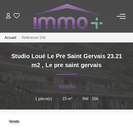
ACHETER
Accueil
Référence 556
LOUER
Studio Loué Le Pre Saint Gervais 23.21
m2
,
Le pre saint gervais
FAIRE GÉRER
ESTIMER
Vendu
1
pièce(s)
•
23
m²
•
Réf : 556
NOTRE AGENCE
Nous Contacter
Vendu
Qui Sommes-Nous ?