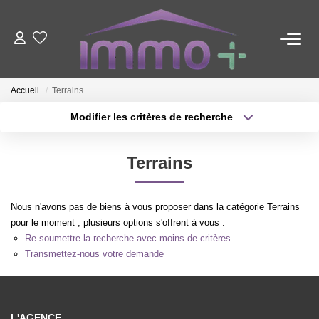
ACHETER
Accueil
Terrains
LOUER
Modifier les critères de recherche
Type de transaction
Localisation
Acheter
Localisation
FAIRE GÉRER
Terrains
Type de bien
Sélectionnez...
Surface min
ESTIMER
Nous n'avons pas de biens à vous proposer dans la catégorie Terrains
Plus de critères
Budget max
pour le moment , plusieurs options s'offrent à vous :
Re-soumettre la recherche avec moins de critères.
NOTRE AGENCE
Créer une alerte
Transmettez-nous votre demande
Nous Contacter
Qui Sommes-Nous ?
L'AGENCE