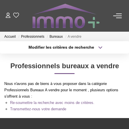
ACHETER
Accueil
Professionnels
Bureaux
A vendre
LOUER
Modifier les critères de recherche
Type de transaction
Localisation
Acheter
Localisation
FAIRE GÉRER
Professionnels bureaux a vendre
Type de bien
Sélectionnez...
Surface min
ESTIMER
Nous n'avons pas de biens à vous proposer dans la catégorie
Plus de critères
Budget max
Professionnels Bureaux A vendre pour le moment , plusieurs options
s'offrent à vous :
NOTRE AGENCE
Créer une alerte
Re-soumettre la recherche avec moins de critères.
Transmettez-nous votre demande
Nous Contacter
Qui Sommes-Nous ?