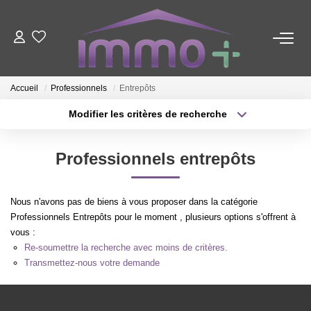
ACHETER
Accueil
Professionnels
Entrepôts
LOUER
Modifier les critères de recherche
Type de transaction
Localisation
Acheter
Localisation
FAIRE GÉRER
Professionnels entrepôts
Type de bien
Sélectionnez...
Surface min
ESTIMER
Nous n'avons pas de biens à vous proposer dans la catégorie
Plus de critères
Budget max
Professionnels Entrepôts pour le moment , plusieurs options s'offrent à
vous :
NOTRE AGENCE
Créer une alerte
Re-soumettre la recherche avec moins de critères.
Transmettez-nous votre demande
Nous Contacter
Qui Sommes-Nous ?