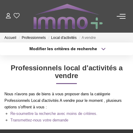
ACHETER
Accueil
Professionnels
Local d'activités
A vendre
LOUER
Modifier les critères de recherche
Type de transaction
Localisation
Acheter
Localisation
FAIRE GÉRER
Professionnels local d'activités a
Type de bien
Sélectionnez...
Surface min
vendre
ESTIMER
Plus de critères
Budget max
Nous n'avons pas de biens à vous proposer dans la catégorie
NOTRE AGENCE
Professionnels Local d'activités A vendre pour le moment , plusieurs
Créer une alerte
options s'offrent à vous :
Re-soumettre la recherche avec moins de critères.
Nous Contacter
Transmettez-nous votre demande
Qui Sommes-Nous ?