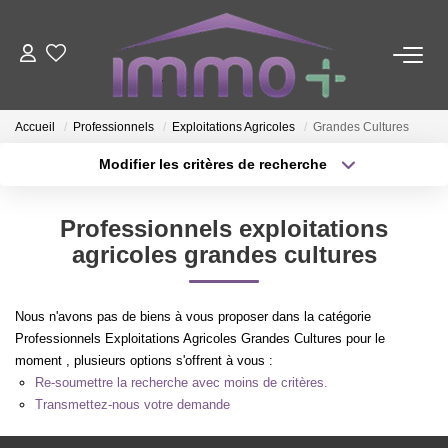
ACHETER
Accueil
Professionnels
Exploitations Agricoles
Grandes Cultures
LOUER
Modifier les critères de recherche
Type de transaction
Localisation
Acheter
Localisation
FAIRE GÉRER
Professionnels exploitations
Type de bien
Sélectionnez...
Surface min
agricoles grandes cultures
ESTIMER
Plus de critères
Budget max
Nous n'avons pas de biens à vous proposer dans la catégorie
NOTRE AGENCE
Professionnels Exploitations Agricoles Grandes Cultures pour le
Créer une alerte
moment , plusieurs options s'offrent à vous :
Re-soumettre la recherche avec moins de critères.
Nous Contacter
Transmettez-nous votre demande
Qui Sommes-Nous ?