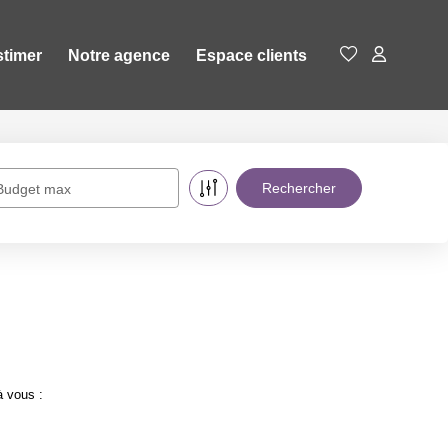
stimer
Notre agence
Espace clients
Budget max
à vous :