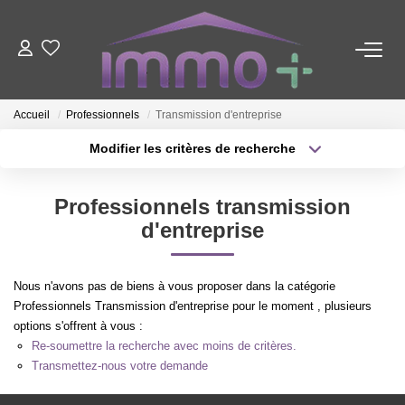
ACHETER
Accueil
Professionnels
Transmission d'entreprise
LOUER
Modifier les critères de recherche
Type de transaction
Localisation
Acheter
Localisation
FAIRE GÉRER
Professionnels transmission
Type de bien
Sélectionnez...
Surface min
d'entreprise
ESTIMER
Plus de critères
Budget max
Nous n'avons pas de biens à vous proposer dans la catégorie
NOTRE AGENCE
Professionnels Transmission d'entreprise pour le moment , plusieurs
Créer une alerte
options s'offrent à vous :
Re-soumettre la recherche avec moins de critères.
Nous Contacter
Transmettez-nous votre demande
Qui Sommes-Nous ?