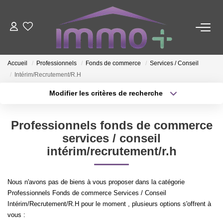
ACHETER
Accueil
Professionnels
Fonds de commerce
Services / Conseil
Intérim/Recrutement/R.H
LOUER
Modifier les critères de recherche
Type de transaction
Localisation
FAIRE GÉRER
Acheter
Localisation
Professionnels fonds de commerce
Type de bien
Sélectionnez...
Surface min
services / conseil
ESTIMER
intérim/recrutement/r.h
Plus de critères
Budget max
NOTRE AGENCE
Nous n'avons pas de biens à vous proposer dans la catégorie
Créer une alerte
Professionnels Fonds de commerce Services / Conseil
Nous Contacter
Intérim/Recrutement/R.H pour le moment , plusieurs options s'offrent à
Qui Sommes-Nous ?
vous :