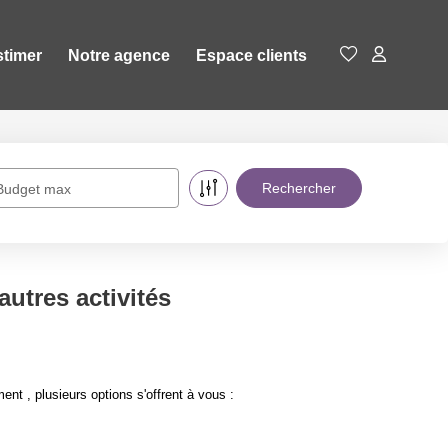
stimer
Notre agence
Espace clients
Budget max
utres activités
t , plusieurs options s'offrent à vous :