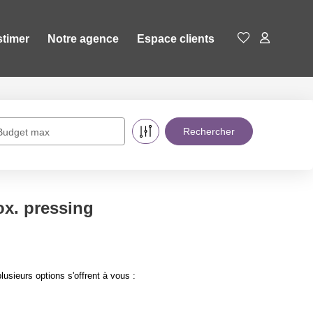
stimer
Notre agence
Espace clients
Budget max
x. pressing
ieurs options s'offrent à vous :