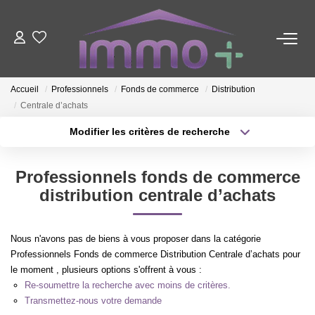
ACHETER
Accueil
Professionnels
Fonds de commerce
Distribution
Centrale d’achats
LOUER
Modifier les critères de recherche
Type de transaction
Localisation
FAIRE GÉRER
Acheter
Localisation
Professionnels fonds de commerce
Type de bien
Sélectionnez...
Surface min
distribution centrale d’achats
ESTIMER
Plus de critères
Budget max
NOTRE AGENCE
Nous n'avons pas de biens à vous proposer dans la catégorie
Professionnels Fonds de commerce Distribution Centrale d’achats pour
Créer une alerte
le moment , plusieurs options s'offrent à vous :
Nous Contacter
Re-soumettre la recherche avec moins de critères.
Qui Sommes-Nous ?
Transmettez-nous votre demande