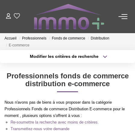
ACHETER
Accueil
Professionnels
Fonds de commerce
Distribution
E-commerce
LOUER
Modifier les critères de recherche
Type de transaction
Localisation
FAIRE GÉRER
Acheter
Localisation
Professionnels fonds de commerce
Type de bien
Sélectionnez...
Surface min
distribution e-commerce
ESTIMER
Plus de critères
Budget max
NOTRE AGENCE
Nous n'avons pas de biens à vous proposer dans la catégorie
Professionnels Fonds de commerce Distribution E-commerce pour le
Créer une alerte
moment , plusieurs options s'offrent à vous :
Nous Contacter
Re-soumettre la recherche avec moins de critères.
Qui Sommes-Nous ?
Transmettez-nous votre demande