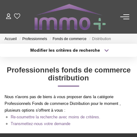
ACHETER
Accueil
Professionnels
Fonds de commerce
Distribution
LOUER
Modifier les critères de recherche
Type de transaction
Localisation
Acheter
Localisation
FAIRE GÉRER
Professionnels fonds de commerce
Type de bien
Sélectionnez...
Surface min
distribution
ESTIMER
Plus de critères
Budget max
Nous n'avons pas de biens à vous proposer dans la catégorie
NOTRE AGENCE
Professionnels Fonds de commerce Distribution pour le moment ,
Créer une alerte
plusieurs options s'offrent à vous :
Re-soumettre la recherche avec moins de critères.
Nous Contacter
Transmettez-nous votre demande
Qui Sommes-Nous ?