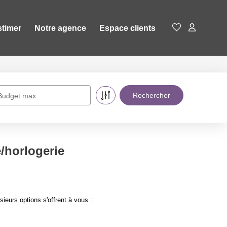
stimer
Notre agence
Espace clients
Budget max
/horlogerie
eurs options s'offrent à vous :