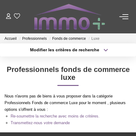
ACHETER
Accueil
Professionnels
Fonds de commerce
Luxe
LOUER
Modifier les critères de recherche
Type de transaction
Localisation
Acheter
Localisation
FAIRE GÉRER
Professionnels fonds de commerce
Type de bien
Sélectionnez...
Surface min
luxe
ESTIMER
Plus de critères
Budget max
Nous n'avons pas de biens à vous proposer dans la catégorie
NOTRE AGENCE
Professionnels Fonds de commerce Luxe pour le moment , plusieurs
Créer une alerte
options s'offrent à vous :
Re-soumettre la recherche avec moins de critères.
Nous Contacter
Transmettez-nous votre demande
Qui Sommes-Nous ?