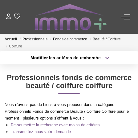
ACHETER
Accueil
Professionnels
Fonds de commerce
Beauté / Coiffure
Coiffure
LOUER
Modifier les critères de recherche
Type de transaction
Localisation
FAIRE GÉRER
Acheter
Localisation
Professionnels fonds de commerce
Type de bien
Sélectionnez...
Surface min
beauté / coiffure coiffure
ESTIMER
Plus de critères
Budget max
NOTRE AGENCE
Nous n'avons pas de biens à vous proposer dans la catégorie
Professionnels Fonds de commerce Beauté / Coiffure Coiffure pour le
Créer une alerte
moment , plusieurs options s'offrent à vous :
Nous Contacter
Re-soumettre la recherche avec moins de critères.
Qui Sommes-Nous ?
Transmettez-nous votre demande