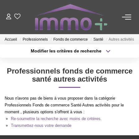
ACHETER
Accueil
Professionnels
Fonds de commerce
Santé
Autres activités
LOUER
Modifier les critères de recherche
Type de transaction
Localisation
Acheter
Localisation
FAIRE GÉRER
Professionnels fonds de commerce
Type de bien
Sélectionnez...
Surface min
santé autres activités
ESTIMER
Plus de critères
Budget max
Nous n'avons pas de biens à vous proposer dans la catégorie
NOTRE AGENCE
Professionnels Fonds de commerce Santé Autres activités pour le
Créer une alerte
moment , plusieurs options s'offrent à vous :
Re-soumettre la recherche avec moins de critères.
Nous Contacter
Transmettez-nous votre demande
Qui Sommes-Nous ?