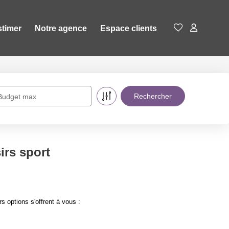
stimer
Notre agence
Espace clients
Budget max
irs sport
 options s'offrent à vous :