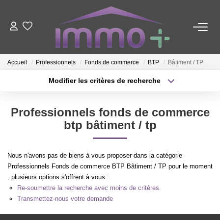
ACHETER
Accueil
Professionnels
Fonds de commerce
BTP
Bâtiment / TP
LOUER
Modifier les critères de recherche
Type de transaction
Localisation
Acheter
Localisation
FAIRE GÉRER
Professionnels fonds de commerce
Type de bien
Sélectionnez...
Surface min
btp bâtiment / tp
ESTIMER
Plus de critères
Budget max
Nous n'avons pas de biens à vous proposer dans la catégorie
NOTRE AGENCE
Professionnels Fonds de commerce BTP Bâtiment / TP pour le moment
Créer une alerte
, plusieurs options s'offrent à vous :
Re-soumettre la recherche avec moins de critères.
Nous Contacter
Transmettez-nous votre demande
Qui Sommes-Nous ?