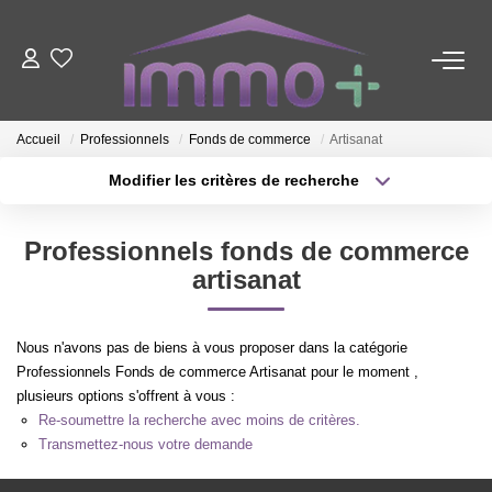
ACHETER
Accueil
Professionnels
Fonds de commerce
Artisanat
LOUER
Modifier les critères de recherche
Type de transaction
Localisation
Acheter
Localisation
FAIRE GÉRER
Professionnels fonds de commerce
Type de bien
Sélectionnez...
Surface min
artisanat
ESTIMER
Plus de critères
Budget max
Nous n'avons pas de biens à vous proposer dans la catégorie
NOTRE AGENCE
Professionnels Fonds de commerce Artisanat pour le moment ,
Créer une alerte
plusieurs options s'offrent à vous :
Re-soumettre la recherche avec moins de critères.
Nous Contacter
Transmettez-nous votre demande
Qui Sommes-Nous ?