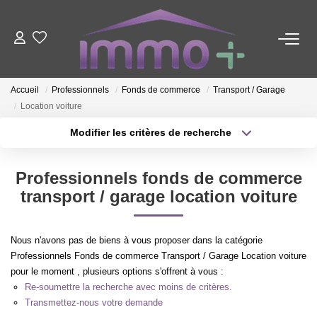
ACHETER
Accueil
Professionnels
Fonds de commerce
Transport / Garage
Location voiture
LOUER
Modifier les critères de recherche
Type de transaction
Localisation
FAIRE GÉRER
Acheter
Localisation
Professionnels fonds de commerce
Type de bien
Sélectionnez...
Surface min
transport / garage location voiture
ESTIMER
Plus de critères
Budget max
NOTRE AGENCE
Nous n'avons pas de biens à vous proposer dans la catégorie
Professionnels Fonds de commerce Transport / Garage Location voiture
Créer une alerte
pour le moment , plusieurs options s'offrent à vous :
Nous Contacter
Re-soumettre la recherche avec moins de critères.
Qui Sommes-Nous ?
Transmettez-nous votre demande