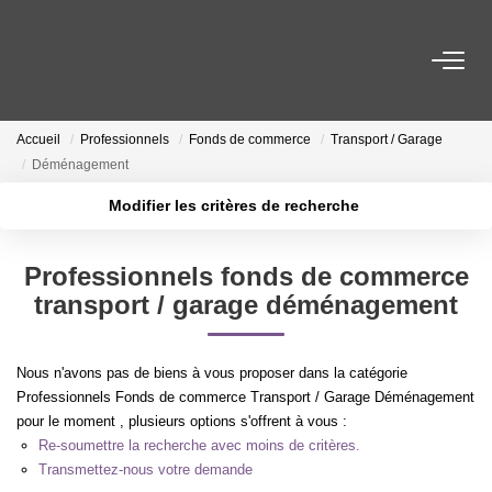
ACHETER
Accueil
Professionnels
Fonds de commerce
Transport / Garage
Déménagement
LOUER
Modifier les critères de recherche
Localisation
FAIRE GÉRER
Type de transaction
Surface min
Professionnels fonds de commerce
Type de bien
transport / garage déménagement
ESTIMER
Plus de critères
Budget max
Créer une alerte
NOTRE AGENCE
Nous n'avons pas de biens à vous proposer dans la catégorie
Professionnels Fonds de commerce Transport / Garage Déménagement
Nous Contacter
pour le moment , plusieurs options s'offrent à vous :
Re-soumettre la recherche avec moins de critères.
Qui Sommes-Nous ?
Transmettez-nous votre demande
Nos Valeurs