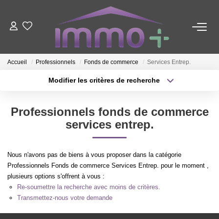
ACHETER
Accueil
Professionnels
Fonds de commerce
Services Entrep.
LOUER
Modifier les critères de recherche
Type de transaction
Localisation
Acheter
Localisation
FAIRE GÉRER
Professionnels fonds de commerce
Type de bien
Sélectionnez...
Surface min
services entrep.
ESTIMER
Plus de critères
Budget max
Nous n'avons pas de biens à vous proposer dans la catégorie
NOTRE AGENCE
Professionnels Fonds de commerce Services Entrep. pour le moment ,
Créer une alerte
plusieurs options s'offrent à vous :
Re-soumettre la recherche avec moins de critères.
Nous Contacter
Transmettez-nous votre demande
Qui Sommes-Nous ?