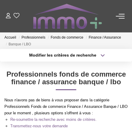
ACHETER
Accueil
Professionnels
Fonds de commerce
Finance / Assurance
Banque / LBO
LOUER
Modifier les critères de recherche
Type de transaction
Localisation
FAIRE GÉRER
Acheter
Localisation
Professionnels fonds de commerce
Type de bien
Sélectionnez...
Surface min
finance / assurance banque / lbo
ESTIMER
Plus de critères
Budget max
NOTRE AGENCE
Nous n'avons pas de biens à vous proposer dans la catégorie
Professionnels Fonds de commerce Finance / Assurance Banque / LBO
Créer une alerte
pour le moment , plusieurs options s'offrent à vous :
Nous Contacter
Re-soumettre la recherche avec moins de critères.
Qui Sommes-Nous ?
Transmettez-nous votre demande