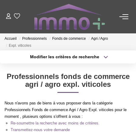
ACHETER
Accueil
Professionnels
Fonds de commerce
Agri / Agro
Expl. viticoles
LOUER
Modifier les critères de recherche
Type de transaction
Localisation
FAIRE GÉRER
Acheter
Localisation
Professionnels fonds de commerce
Type de bien
Sélectionnez...
Surface min
agri / agro expl. viticoles
ESTIMER
Plus de critères
Budget max
NOTRE AGENCE
Nous n'avons pas de biens à vous proposer dans la catégorie
Professionnels Fonds de commerce Agri / Agro Expl. viticoles pour le
Créer une alerte
moment , plusieurs options s'offrent à vous :
Nous Contacter
Re-soumettre la recherche avec moins de critères.
Qui Sommes-Nous ?
Transmettez-nous votre demande