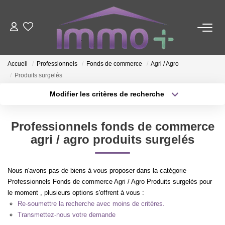
ACHETER
Accueil
Professionnels
Fonds de commerce
Agri / Agro
Produits surgelés
LOUER
Modifier les critères de recherche
Type de transaction
Localisation
FAIRE GÉRER
Acheter
Localisation
Professionnels fonds de commerce
Type de bien
Sélectionnez...
Surface min
agri / agro produits surgelés
ESTIMER
Plus de critères
Budget max
NOTRE AGENCE
Nous n'avons pas de biens à vous proposer dans la catégorie
Professionnels Fonds de commerce Agri / Agro Produits surgelés pour
Créer une alerte
le moment , plusieurs options s'offrent à vous :
Nous Contacter
Re-soumettre la recherche avec moins de critères.
Qui Sommes-Nous ?
Transmettez-nous votre demande