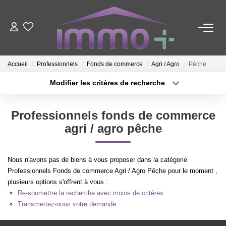
ACHETER
Accueil
Professionnels
Fonds de commerce
Agri / Agro
Pêche
LOUER
Modifier les critères de recherche
Type de transaction
Localisation
Acheter
Localisation
FAIRE GÉRER
Professionnels fonds de commerce
Type de bien
Sélectionnez...
Surface min
agri / agro pêche
ESTIMER
Plus de critères
Budget max
Nous n'avons pas de biens à vous proposer dans la catégorie
NOTRE AGENCE
Professionnels Fonds de commerce Agri / Agro Pêche pour le moment ,
Créer une alerte
plusieurs options s'offrent à vous :
Re-soumettre la recherche avec moins de critères.
Nous Contacter
Transmettez-nous votre demande
Qui Sommes-Nous ?