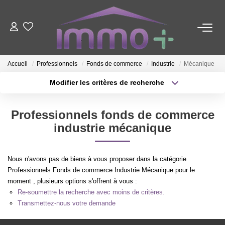
ACHETER
Accueil
Professionnels
Fonds de commerce
Industrie
Mécanique
LOUER
Modifier les critères de recherche
Type de transaction
Localisation
Acheter
Localisation
FAIRE GÉRER
Professionnels fonds de commerce
Type de bien
Sélectionnez...
Surface min
industrie mécanique
ESTIMER
Plus de critères
Budget max
Nous n'avons pas de biens à vous proposer dans la catégorie
NOTRE AGENCE
Professionnels Fonds de commerce Industrie Mécanique pour le
Créer une alerte
moment , plusieurs options s'offrent à vous :
Re-soumettre la recherche avec moins de critères.
Nous Contacter
Transmettez-nous votre demande
Qui Sommes-Nous ?