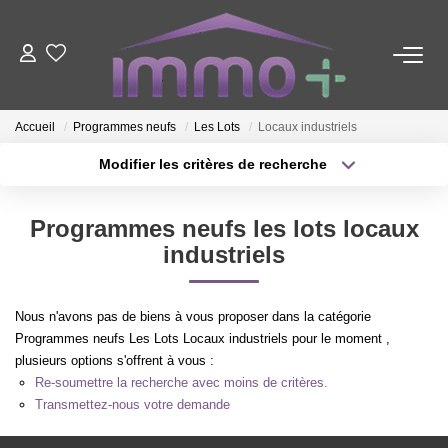
ACHETER
Accueil
Programmes neufs
Les Lots
Locaux industriels
LOUER
Modifier les critères de recherche
Type de transaction
Localisation
Acheter
Localisation
FAIRE GÉRER
Programmes neufs les lots locaux
Type de bien
Sélectionnez...
Surface min
industriels
ESTIMER
Plus de critères
Budget max
Nous n'avons pas de biens à vous proposer dans la catégorie
NOTRE AGENCE
Programmes neufs Les Lots Locaux industriels pour le moment ,
Créer une alerte
plusieurs options s'offrent à vous :
Re-soumettre la recherche avec moins de critères.
Nous Contacter
Transmettez-nous votre demande
Qui Sommes-Nous ?