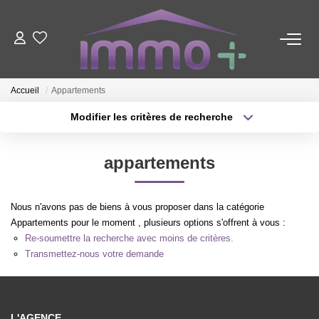
ACHETER
Accueil
Appartements
LOUER
Modifier les critères de recherche
Type de transaction
Localisation
Acheter
Localisation
FAIRE GÉRER
appartements
Type de bien
Sélectionnez...
Surface min
ESTIMER
Nous n'avons pas de biens à vous proposer dans la catégorie
Plus de critères
Budget max
Appartements pour le moment , plusieurs options s'offrent à vous :
Re-soumettre la recherche avec moins de critères.
NOTRE AGENCE
Créer une alerte
Transmettez-nous votre demande
Nous Contacter
Qui Sommes-Nous ?
L'AGENCE