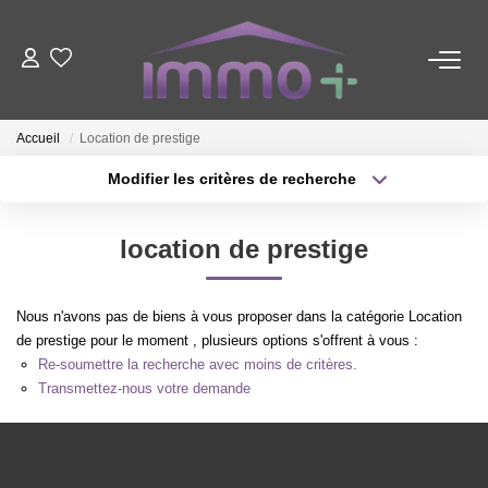
ACHETER
Accueil
Location de prestige
LOUER
Modifier les critères de recherche
Localisation
Type de transaction
Surface min
FAIRE GÉRER
location de prestige
Type de bien
Plus de critères
Budget max
ESTIMER
Nous n'avons pas de biens à vous proposer dans la catégorie Location
Créer une alerte
de prestige pour le moment , plusieurs options s'offrent à vous :
Re-soumettre la recherche avec moins de critères.
NOTRE AGENCE
Transmettez-nous votre demande
Nous Contacter
Qui Sommes-Nous ?
Nos Valeurs