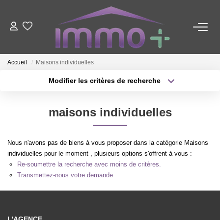
ACHETER
Accueil
Maisons individuelles
LOUER
Modifier les critères de recherche
Type de transaction
Localisation
Acheter
Localisation
FAIRE GÉRER
maisons individuelles
Type de bien
Sélectionnez...
Surface min
ESTIMER
Nous n'avons pas de biens à vous proposer dans la catégorie Maisons
Plus de critères
Budget max
individuelles pour le moment , plusieurs options s'offrent à vous :
Re-soumettre la recherche avec moins de critères.
NOTRE AGENCE
Créer une alerte
Transmettez-nous votre demande
Nous Contacter
Qui Sommes-Nous ?
L'AGENCE