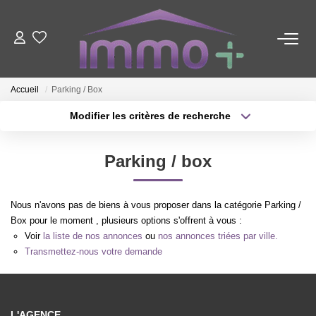
ACHETER
Accueil
Parking / Box
LOUER
Modifier les critères de recherche
Type de transaction
Localisation
Acheter
Localisation
FAIRE GÉRER
Parking / box
Type de bien
Sélectionnez...
Surface min
ESTIMER
Nous n'avons pas de biens à vous proposer dans la catégorie Parking /
Plus de critères
Budget max
Box pour le moment , plusieurs options s'offrent à vous :
Voir
la liste de nos annonces
ou
nos annonces triées par ville.
NOTRE AGENCE
Créer une alerte
Transmettez-nous votre demande
Nous Contacter
Qui Sommes-Nous ?
L'AGENCE