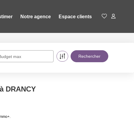
stimer
Notre agence
Espace clients
Budget max
e à DRANCY
immo+.