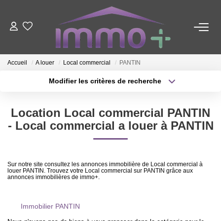
ACHETER
Accueil
A louer
Local commercial
PANTIN
LOUER
Modifier les critères de recherche
Type de transaction
Localisation
Acheter
Localisation
FAIRE GÉRER
Location Local commercial PANTIN
Type de bien
Sélectionnez...
Surface min
- Local commercial a louer à PANTIN
ESTIMER
Plus de critères
Budget max
Sur notre site consultez les annonces immobilière de Local commercial à
NOTRE AGENCE
louer PANTIN. Trouvez votre Local commercial sur PANTIN grâce aux
Créer une alerte
annonces immobilières de immo+.
Nous Contacter
Immobilier PANTIN
Qui Sommes-Nous ?