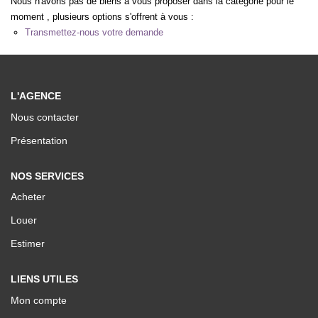
Nous n'avons pas de biens à vous proposer dans la catégorie pour le
Nos Valeurs
moment , plusieurs options s'offrent à vous :
Transmettez-nous votre demande
ESPACE CLIENTS
L'AGENCE
Nous contacter
Présentation
NOS SERVICES
Acheter
Louer
Estimer
LIENS UTILES
Mon compte